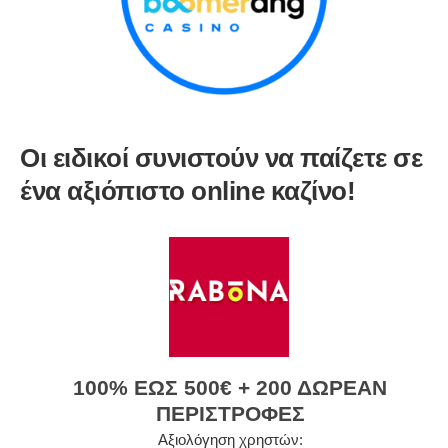
Οι ειδικοί συνιστούν να παίζετε σε
ένα αξιόπιστο online καζίνο!
100% ΈΩΣ 500€ + 200 ΔΩΡΕΆΝ
ΠΕΡΙΣΤΡΟΦΈΣ
Αξιολόγηση χρηστών: