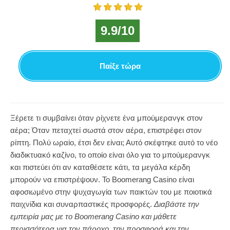
9.9/10
Παίξε τώρα
Ξέρετε τι συμβαίνει όταν ρίχνετε ένα μπούμερανγκ στον
αέρα; Όταν πεταχτεί σωστά στον αέρα, επιστρέφει στον
ρίπτη. Πολύ ωραίο, έτσι δεν είναι; Αυτό σκέφτηκε αυτό το νέο
διαδικτυακό καζίνο, το οποίο είναι όλο για το μπούμερανγκ
και πιστεύει ότι αν καταθέσετε κάτι, τα μεγάλα κέρδη
μπορούν να επιστρέψουν. Το Boomerang Casino είναι
αφοσιωμένο στην ψυχαγωγία των παικτών του με ποιοτικά
παιχνίδια και συναρπαστικές προσφορές.
Διαβάστε την
εμπειρία μας με το Boomerang Casino και μάθετε
περισσότερα για τον πάροχο, την προσφορά και την