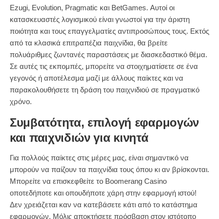
Ezugi, Evolution, Pragmatic και BetGames. Αυτοί οι
κατασκευαστές λογισμικού είναι γνωστοί για την άριστη
ποιότητα και τους επαγγελματίες αντιπροσώπους τους. Εκτός
από τα κλασικά επιτραπέζια παιχνίδια, θα βρείτε
πολυάριθμες ζωντανές παραστάσεις με διασκεδαστικό θέμα.
Σε αυτές τις εκπομπές, μπορείτε να στοιχηματίσετε σε ένα
γεγονός ή αποτέλεσμα μαζί με άλλους παίκτες και να
παρακολουθήσετε τη δράση του παιχνιδιού σε πραγματικό
χρόνο.
Συμβατότητα, επιλογή εφαρμογών
και παιχνιδιών για κινητά
Για πολλούς παίκτες στις μέρες μας, είναι σημαντικό να
μπορούν να παίζουν τα παιχνίδια τους όπου κι αν βρίσκονται.
Μπορείτε να επισκεφθείτε το Boomerang Casino
οποτεδήποτε και οπουδήποτε χάρη στην εφαρμογή ιστού!
Δεν χρειάζεται καν να κατεβάσετε κάτι από το κατάστημα
εφαρμογών. Μόλις αποκτήσετε πρόσβαση στον ιστότοπο