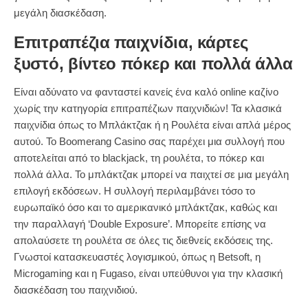
μεγάλη διασκέδαση.
Επιτραπέζια παιχνίδια, κάρτες
ξυστό, βίντεο πόκερ και πολλά άλλα
Είναι αδύνατο να φανταστεί κανείς ένα καλό online καζίνο
χωρίς την κατηγορία επιτραπέζιων παιχνιδιών! Τα κλασικά
παιχνίδια όπως το Μπλάκτζακ ή η Ρουλέτα είναι απλά μέρος
αυτού. Το Boomerang Casino σας παρέχει μια συλλογή που
αποτελείται από το blackjack, τη ρουλέτα, το πόκερ και
πολλά άλλα. Το μπλάκτζακ μπορεί να παιχτεί σε μια μεγάλη
επιλογή εκδόσεων. Η συλλογή περιλαμβάνει τόσο το
ευρωπαϊκό όσο και το αμερικανικό μπλάκτζακ, καθώς και
την παραλλαγή ‘Double Exposure’. Μπορείτε επίσης να
απολαύσετε τη ρουλέτα σε όλες τις διεθνείς εκδόσεις της.
Γνωστοί κατασκευαστές λογισμικού, όπως η Betsoft, η
Microgaming και η Fugaso, είναι υπεύθυνοι για την κλασική
διασκέδαση του παιχνιδιού.