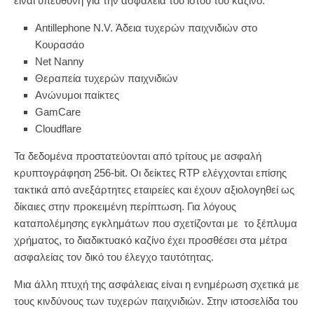
είναι υπεύθυνη για την ασφάλεια του ιστού του καζίνο.
Antillephone N.V. Άδεια τυχερών παιχνιδιών στο
Κουρασάο
Net Nanny
Θεραπεία τυχερών παιχνιδιών
Ανώνυμοι παίκτες
GamCare
Cloudflare
Τα δεδομένα προστατεύονται από τρίτους με ασφαλή
κρυπτογράφηση 256-bit. Οι δείκτες RTP ελέγχονται επίσης
τακτικά από ανεξάρτητες εταιρείες και έχουν αξιολογηθεί ως
δίκαιες στην προκειμένη περίπτωση. Για λόγους
καταπολέμησης εγκλημάτων που σχετίζονται με το ξέπλυμα
χρήματος, το διαδικτυακό καζίνο έχει προσθέσει στα μέτρα
ασφαλείας τον δικό του έλεγχο ταυτότητας.
Μια άλλη πτυχή της ασφάλειας είναι η ενημέρωση σχετικά με
τους κινδύνους των τυχερών παιχνιδιών. Στην ιστοσελίδα του