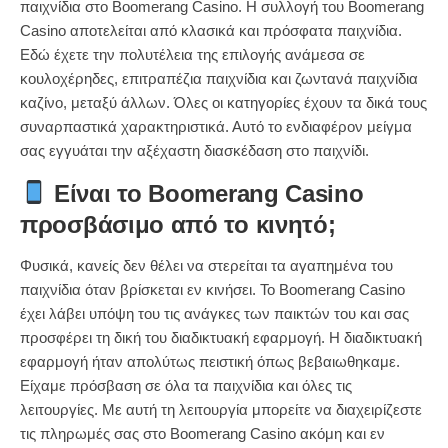
παιχνίδια στο Boomerang Casino. Η συλλογή του Boomerang
Casino αποτελείται από κλασικά και πρόσφατα παιχνίδια.
Εδώ έχετε την πολυτέλεια της επιλογής ανάμεσα σε
κουλοχέρηδες, επιτραπέζια παιχνίδια και ζωντανά παιχνίδια
καζίνο, μεταξύ άλλων. Όλες οι κατηγορίες έχουν τα δικά τους
συναρπαστικά χαρακτηριστικά. Αυτό το ενδιαφέρον μείγμα
σας εγγυάται την αξέχαστη διασκέδαση στο παιχνίδι.
Είναι το Boomerang Casino
προσβάσιμο από το κινητό;
Φυσικά, κανείς δεν θέλει να στερείται τα αγαπημένα του
παιχνίδια όταν βρίσκεται εν κινήσει. Το Boomerang Casino
έχει λάβει υπόψη του τις ανάγκες των παικτών του και σας
προσφέρει τη δική του διαδικτυακή εφαρμογή. Η διαδικτυακή
εφαρμογή ήταν απολύτως πειστική όπως βεβαιωθηκαμε.
Είχαμε πρόσβαση σε όλα τα παιχνίδια και όλες τις
λειτουργίες. Με αυτή τη λειτουργία μπορείτε να διαχειρίζεστε
τις πληρωμές σας στο Boomerang Casino ακόμη και εν