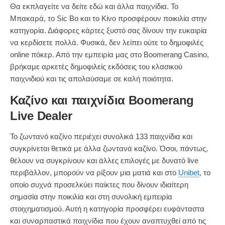
Θα εκπλαγείτε να δείτε εδώ και άλλα παιχνίδια. Το
Μπακαρά, το Sic Bo και το Κίνο προσφέρουν ποικιλία στην
κατηγορία. Διάφορες κάρτες ξυστό σας δίνουν την ευκαιρία
να κερδίσετε πολλά. Φυσικά, δεν λείπει ούτε το δημοφιλές
online πόκερ. Από την εμπειρία μας στο Boomerang Casino,
βρήκαμε αρκετές δημοφιλείς εκδόσεις του κλασικού
παιχνιδιού και τις απολαύσαμε σε καλή ποιότητα.
Καζίνο και παιχνίδια Boomerang
Live Dealer
Το ζωντανό καζίνο περιέχει συνολικά 133 παιχνίδια και
συγκρίνεται θετικά με άλλα ζωντανά καζίνο. Όσοι, πάντως,
θέλουν να συγκρίνουν και άλλες επιλογές με δυνατό live
περιβάλλον, μπορούν να ρίξουν μια ματιά και στο
Unibet
, το
οποίο συχνά προσελκύει παίκτες που δίνουν ιδιαίτερη
σημασία στην ποικιλία και στη συνολική εμπειρία
στοιχηματισμού. Αυτή η κατηγορία προσφέρει ευφάνταστα
και συναρπαστικά παιχνίδια που έχουν αναπτυχθεί από τις