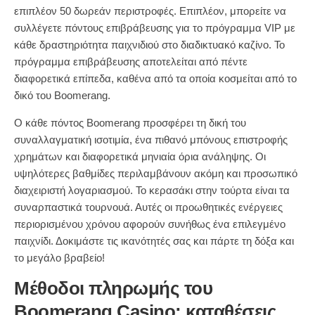
επιπλέον 50 δωρεάν περιστροφές. Επιπλέον, μπορείτε να
συλλέγετε πόντους επιβράβευσης για το πρόγραμμα VIP με
κάθε δραστηριότητα παιχνιδιού στο διαδικτυακό καζίνο. Το
πρόγραμμα επιβράβευσης αποτελείται από πέντε
διαφορετικά επίπεδα, καθένα από τα οποία κοσμείται από το
δικό του Boomerang.
Ο κάθε πόντος Boomerang προσφέρει τη δική του
συναλλαγματική ισοτιμία, ένα πιθανό μπόνους επιστροφής
χρημάτων και διαφορετικά μηνιαία όρια ανάληψης. Οι
υψηλότερες βαθμίδες περιλαμβάνουν ακόμη και προσωπικό
διαχειριστή λογαριασμού. Το κερασάκι στην τούρτα είναι τα
συναρπαστικά τουρνουά. Αυτές οι προωθητικές ενέργειες
περιορισμένου χρόνου αφορούν συνήθως ένα επιλεγμένο
παιχνίδι. Δοκιμάστε τις ικανότητές σας και πάρτε τη δόξα και
το μεγάλο βραβείο!
Μέθοδοι πληρωμής του
Boomerang Casino: καταθέσεις,