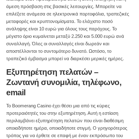
άμεση πρόσβαση στις βασικές λειτουργίες. Μπορείτε να
επιλέξετε ανάμεσα σε ηλεκτρονικά πορτοφόλια, τραπεζικές
μεταφορές και κρυπτονομίσματα. Το ελάχιστο ποσό
ανάληψης είναι 10 ευρώ για όλους τους παρόχους. Το
μέγιστο όριο κυμαίνεται μεταξύ 2.250 και 5.000 ευρώ ανά
συναλλαγή. Όλες οι συναλλαγές είναι δωρεάν και
αποστέλλονται το συντομότερο δυνατό. Ωστόσο, το
τραπεζικό έμβασμα μπορεί να διαρκέσει μερικές ημέρες.
Εξυπηρέτηση πελατών –
Ζωντανή συνομιλία, τηλέφωνο,
email
Το Boomerang Casino έχει θέσει μια από τις κύριες
προτεραιότητές του στην εξυπηρέτηση. Αυτή η εστίαση
περιλαμβάνει εξυπηρέτηση πελατών που είναι διαθέσιμη
οποιαδήποτε ημέρα, οποιαδήποτε στιγμή. Ο γρηγορότερος
τρόπος για να έρθετε σε επαφή με έναν εκπρόσωπο του