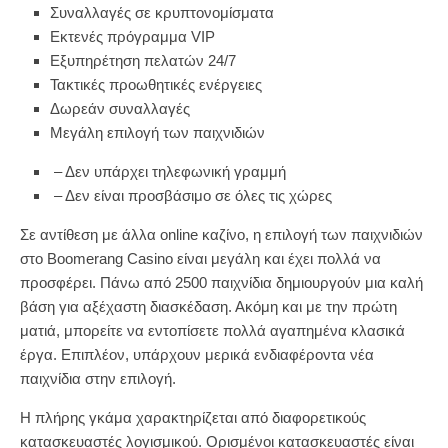
Συναλλαγές σε κρυπτονομίσματα
Εκτενές πρόγραμμα VIP
Εξυπηρέτηση πελατών 24/7
Τακτικές προωθητικές ενέργειες
Δωρεάν συναλλαγές
Μεγάλη επιλογή των παιχνιδιών
– Δεν υπάρχει τηλεφωνική γραμμή
– Δεν είναι προσβάσιμο σε όλες τις χώρες
Σε αντίθεση με άλλα online καζίνο, η επιλογή των παιχνιδιών
στο Boomerang Casino είναι μεγάλη και έχει πολλά να
προσφέρει. Πάνω από 2500 παιχνίδια δημιουργούν μια καλή
βάση για αξέχαστη διασκέδαση. Ακόμη και με την πρώτη
ματιά, μπορείτε να εντοπίσετε πολλά αγαπημένα κλασικά
έργα. Επιπλέον, υπάρχουν μερικά ενδιαφέροντα νέα
παιχνίδια στην επιλογή.
Η πλήρης γκάμα χαρακτηρίζεται από διαφορετικούς
κατασκευαστές λογισμικού. Ορισμένοι κατασκευαστές είναι