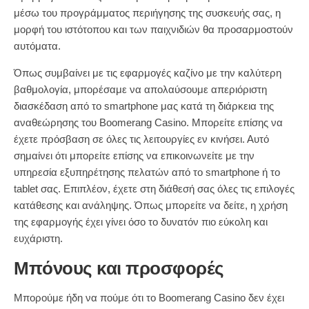
μέσω του προγράμματος περιήγησης της συσκευής σας, η
μορφή του ιστότοπου και των παιχνιδιών θα προσαρμοστούν
αυτόματα.
Όπως συμβαίνει με τις εφαρμογές καζίνο με την καλύτερη
βαθμολογία, μπορέσαμε να απολαύσουμε απεριόριστη
διασκέδαση από το smartphone μας κατά τη διάρκεια της
αναθεώρησης του Boomerang Casino. Μπορείτε επίσης να
έχετε πρόσβαση σε όλες τις λειτουργίες εν κινήσει. Αυτό
σημαίνει ότι μπορείτε επίσης να επικοινωνείτε με την
υπηρεσία εξυπηρέτησης πελατών από το smartphone ή το
tablet σας. Επιπλέον, έχετε στη διάθεσή σας όλες τις επιλογές
κατάθεσης και ανάληψης. Όπως μπορείτε να δείτε, η χρήση
της εφαρμογής έχει γίνει όσο το δυνατόν πιο εύκολη και
ευχάριστη.
Μπόνους και προσφορές
Μπορούμε ήδη να πούμε ότι το Boomerang Casino δεν έχει